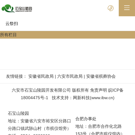
云祭扫
所有栏目
友情链接：
安徽省民政局
|
六安市民政局
|
安徽省殡葬协会
六安市石宝山陵园开发有限公司 版权所有
免责声明
皖ICP备
18004475号-1
技术支持
：
网新科技
(
www.ibw.cn
)
石宝山陵园
合肥办事处
地址：安徽省六安市裕安区分路口
地址：合肥市合作化北路
分路口镇武陟山村（市殡仪馆旁）
153号（合肥市殡仪馆内）